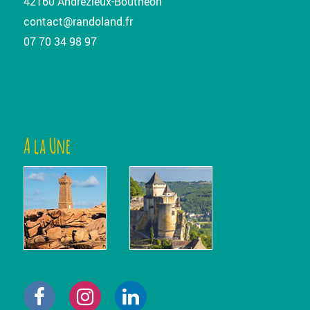
42160 Andrézieux-Bouthéon
contact@randoland.fr
07 70 34 98 97
A la Une