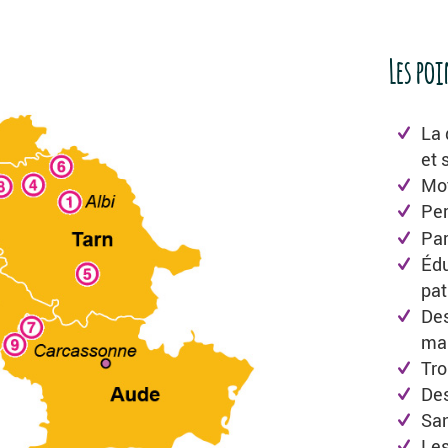
Les poi
La 
et 
Mot
Per
Par
Édu
pat
Des
ma
Tro
Des
San
Les