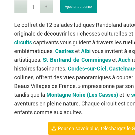
Ajouter au panier
Le coffret de 12 balades ludiques Randoland autou
originale de découvrir les richesses culturelles et
circuits
captivants vous guident à travers les ruel
emblématiques.
Castres
et
Albi
vous invitent à ex
artistiques.
St-Bertrand-de-Comminges
et
Auch
r
histoires fascinantes.
Cordes-sur-Ciel, Castelnau
collines, offrent des vues panoramiques à couper 
Beaux Villages de France, » impressionne par son
tandis que la
Montagne Noire (Les Cassés)
et le
s
aventures en pleine nature. Chaque circuit est con
enfants comme aux adultes.
Pour en savoir plus, téléchargez l